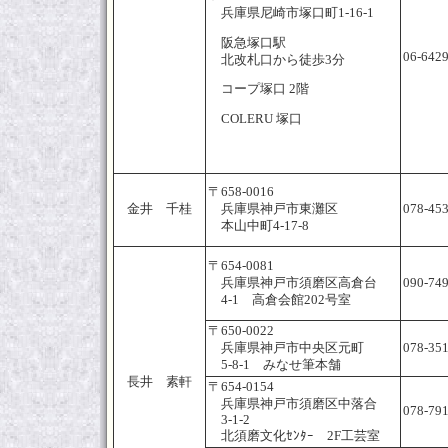
兵庫県尼崎市塚口町1-16-1
阪急塚口駅
06-642
北改札口から徒歩3分
コープ塚口 2階
COLERU 塚口
〒658-0016
金井 千桂
兵庫県神戸市東灘区
078-45
本山中町4-17-8
〒654-0081
兵庫県神戸市須磨区高倉台
090-74
4-1 高倉会館202号室
〒650-0022
兵庫県神戸市中央区元町
078-35
5-8-1 みなせ筆本舗
長井 素軒
〒654-0154
兵庫県神戸市須磨区中落合
078-79
3-1-2
北須磨文化ｾﾝﾀｰ 2F工芸室