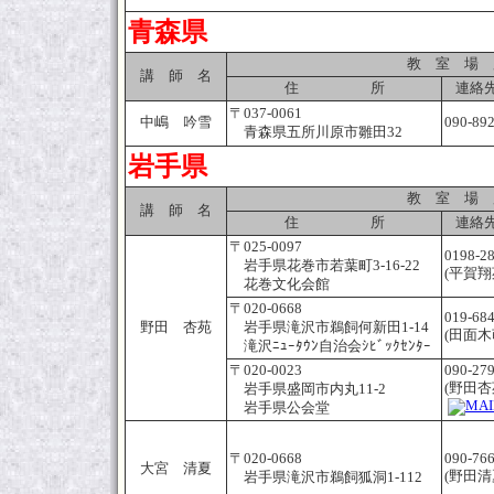
青森県
教 室 場 
講 師 名
住 所
連絡先
〒037-0061
中嶋 吟雪
090-89
青森県五所川原市雛田32
岩手県
教 室 場 
講 師 名
住 所
連絡先
〒025-0097
0198-2
岩手県花巻市若葉町3-16-22
(平賀翔
花巻文化会館
〒020-0668
019-68
野田 杏苑
岩手県滝沢市鵜飼何新田1-14
(田面木
滝沢ﾆｭｰﾀｳﾝ自治会ｼﾋﾞｯｸｾﾝﾀｰ
〒020-0023
090-27
(野田杏
岩手県盛岡市内丸11-2
岩手県公会堂
〒020-0668
090-76
大宮 清夏
(野田清
岩手県滝沢市鵜飼狐洞1-112