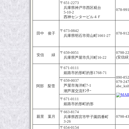
〒651-2273
兵庫県神戸市西区糀台
078-99
5-10-2
西神センタービル４Ｆ
〒673-0842
田中 俊子
078-91
兵庫県明石市荷山町1661-27
〒659-0051
0798-2
安信 緑
(安信緑
兵庫県芦屋市呉川町16-22
〒671-0111
姫路市的形町的形1768-71
090-85
〒659-0037
079-24
芦屋市海洋町7-1
阿部 梨雪
abe_knh
ｾﾝﾀｰ
潮芦屋交流
〒671-0111
姫路市的形町的形
〒663-8174
親里 葉月
0798-4
兵庫県西宮市甲子園四番町
3-26
〒654-0154