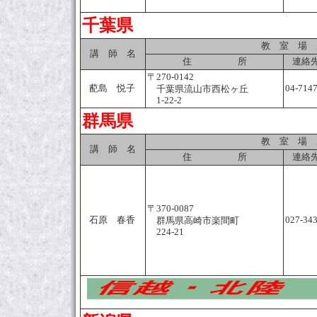
千葉県
教 室 場 
講 師 名
住 所
連絡先
〒270-0142
蓜島 悦子
04-714
千葉県流山市西松ヶ丘
1-22-2
群馬県
教 室 場 
講 師 名
住 所
連絡先
〒370-0087
石原 春香
027-34
群馬県高崎市楽間町
224-21