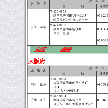
教 室 場 
講 師 名
住 所
連絡先
〒420-0858
静岡県静岡市葵区伝馬町
054-20
静岡リビングカルチャー
〒424-0886
広住 花岳
静岡県静岡市清水区
054-33
草薙一里山
054-33
大阪府
教 室 場 
講 師 名
住 所
連絡先
〒564-0083
大阪府吹田市朝日ヶ丘町
岡本 翆華
080-53
15-1
片山地区公民館1F
〒565-0804
千葉 正子
大阪府吹田市新芦屋上
06-687
メゾン千里丘管理事務所2階