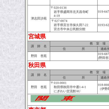
〒020-0136
019-64
岩手県盛岡市北天昌寺町
4-19
津志田沙苑
〒027-0074
岩手県宮古市保久田7-22
0193-6
宮古市中央公民館分館
宮城県
教 室 場 
講 師 名
住 所
連絡先
019-68
野田 杏苑
(野田杏
秋田県
教 室 場 
講 師 名
住 所
連絡先
〒010-0001
018-86
野田 杏苑
秋田県秋田市中通1-4-1
（伊勢
にぎわい交流館AU