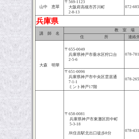
〒569-1123
山中 恵翠
072-68
大阪府高槻市芥川町
2-8-13
兵庫県
教 室 場 
講 師 名
住 所
連絡先
〒655-0049
078-78
兵庫県神戸市垂水区狩口台
2-5-6
大森 明華
〒651-0096
兵庫県神戸市中央区雲居通
078-26
7-1-1
ミント神戸17階
〒658-0081
兵庫県神戸市東灘区田中町
5-3-18
078-43
JR住吉駅北出口徒歩8分