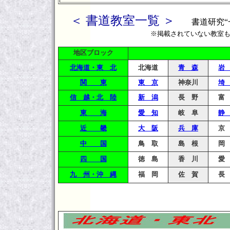
＜ 書道教室一覧 ＞
書道研究“
※掲載されていない教室
地区ブロック
北海道・東 北
北海道
青 森
岩
関 東
東 京
神奈川
埼
信 越・北 陸
新 潟
長 野
富
東 海
愛 知
岐 阜
静
近 畿
大 阪
兵 庫
京
中 国
鳥 取
島 根
岡
四 国
徳 島
香 川
愛
九 州・沖 縄
福 岡
佐 賀
長