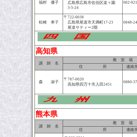
福村 優子
082-92
広島県広島市佐伯区楽々園
3-5-24
〒722-0038
松崎 孝子
広島県尾道市天満町17-23
0848-2
尾道サティー2階
高知県
教 室 場 
講 師 名
住 所
連絡先
〒787-0020
森 淑子
0880-3
高知県四万十市入田2451
熊本県
教 室 場 
講 師 名
住 所
連絡先