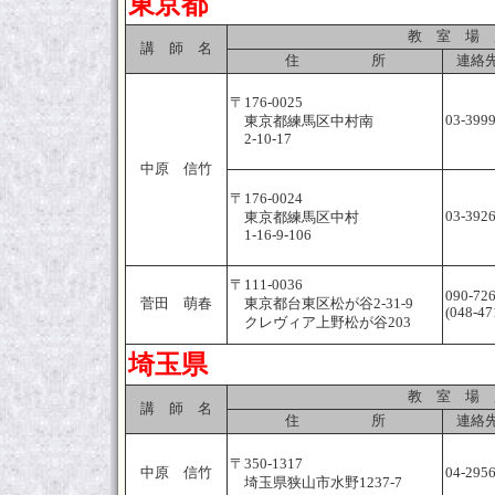
東京都
教 室 場 
講 師 名
住 所
連絡先
〒176-0025
03-399
東京都練馬区中村南
2-10-17
中原 信竹
〒176-0024
03-392
東京都練馬区中村
1-16-9-106
〒111-0036
090-72
菅田 萌春
東京都台東区松が谷2-31-9
(048-47
クレヴィア上野松が谷203
埼玉県
教 室 場 
講 師 名
住 所
連絡先
〒350-1317
中原 信竹
04-295
埼玉県狭山市水野1237-7