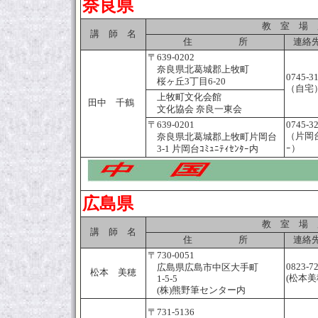
奈良県
教 室 場 
講 師 名
住 所
連絡先
〒639-0202
奈良県北葛城郡上牧町
0745-3
桜ヶ丘3丁目6-20
（自宅
上牧町文化会館
田中 千鶴
文化協会 奈良一東会
〒639-0201
0745-3
（片岡台ｺ
奈良県北葛城郡上牧町片岡台
ｰ）
3-1 片岡台ｺﾐｭﾆﾃｨｾﾝﾀｰ内
広島県
教 室 場 
講 師 名
住 所
連絡先
〒730-0051
0823-7
広島県広島市中区大手町
松本 美穂
(松本美
1-5-5
(株)熊野筆センター内
〒731-5136