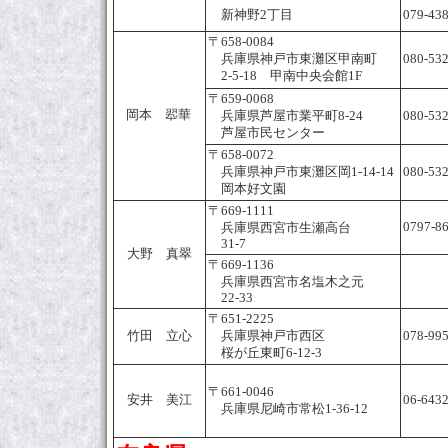
新神野2丁目
079-43
〒658-0084
兵庫県神戸市東灘区甲南町
080-53
2-5-18 甲南中央会館1F
〒659-0068
岡本 翆華
兵庫県芦屋市業平町8-24
080-53
芦屋市民センター
〒658-0072
兵庫県神戸市東灘区岡1-14-14
080-53
岡本好文園
〒669-1111
0797-8
兵庫県西宮市生瀬高台
31-7
大野 真翠
〒669-1136
兵庫県西宮市名塩木之元
22-33
〒651-2225
竹田 立心
兵庫県神戸市西区
078-99
桜が丘東町6-12-3
〒661-0046
安井 美江
06-643
兵庫県尼崎市常松1-36-12