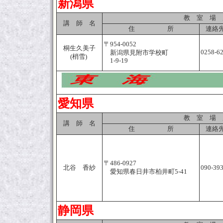
新潟県
教 室 場 
講 師 名
住 所
連絡先
〒954-0052
桐生久美子
0258-6
新潟県見附市学校町
(梢雪)
1-9-19
愛知県
教 室 場 
講 師 名
住 所
連絡先
〒486-0927
北谷 香紗
090-39
愛知県春日井市柏井町5-41
静岡県