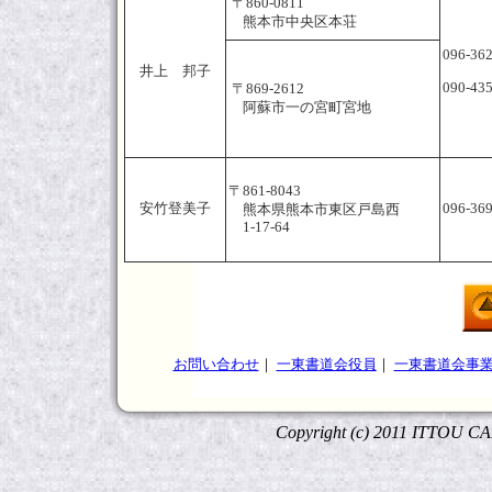
〒860-0811
熊本市中央区本荘
096-36
井上 邦子
090-43
〒869-2612
阿蘇市一の宮町宮地
〒861-8043
安竹登美子
096-36
熊本県熊本市東区戸島西
1-17-64
お問い合わせ
｜
一東書道会役員
｜
一東書道会事
Copyright (c) 2011 ITTOU C